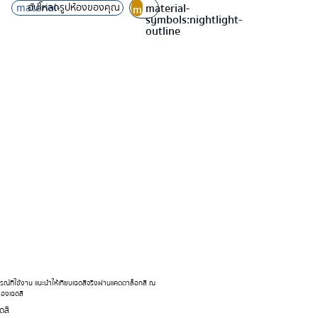
material-
material-
อัปโหลดรูปห้องของคุณ
material-
symbols:add-
symbols:nightlight-
symbols:sunny-
photo-
outline
outline-
alternate-
rounded
outline
์ที่ใช้งาน แนะนำให้เทียบเฉดสีจริงผ่านแคตตาล็อกสี ณ
องเฉดสี​
ดสี