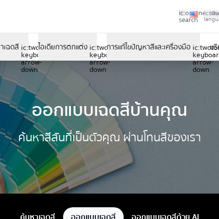
ic:outline-
ic:bas
Ou
search
langu
หาเฉดสี
ไอเดียการตกแต่ง
การแก้ไขปัญหาสีและเครื่องมือ
บร
e-
ic:twotone-
ic:twotone-
ic:twoto
-
keyboard-
keyboard-
keyboar
arrow-
arrow-
arrow-
down
down
down
ออกแบบเฉดสีบ้านคุณ
ค้นหาสีสันที่เป็นตัวคุณ ผ่านโทนสีของเรา
ค้นหาเฉดสี
ออกแบบเฉดสี
ออกแบบเฉดสีด้วย AI