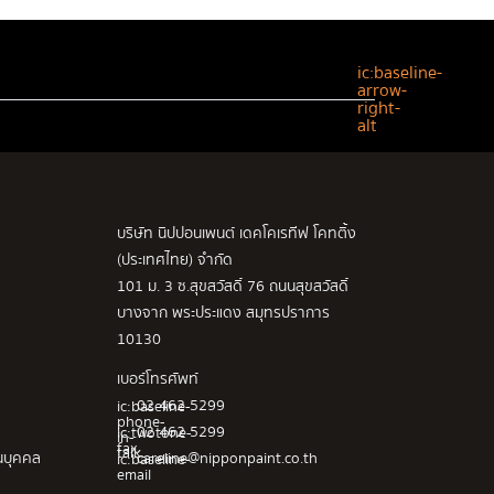
ic:baseline-
arrow-
right-
alt
บริษัท นิปปอนเพนต์ เดคโคเรทีฟ โคทติ้ง
(ประเทศไทย) จำกัด
101 ม. 3 ซ.สุขสวัสดิ์ 76 ถนนสุขสวัสดิ์
บางจาก พระประแดง สมุทรปราการ
10130
เบอร์โทรศัพท์
02 462 5299
ic:baseline-
phone-
02 462 5299
ic:twotone-
in-
fax
talk
นบุคคล
careline@nipponpaint.co.th
ic:baseline-
email