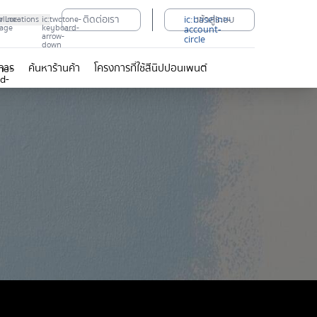
ติดต่อเรา
ic:baseline-
เข้าสู่ระบบ
eline-
r Locations
ic:twotone-
age
keyboard-
account-
arrow-
circle
down
ิการ
ค้นหาร้านค้า
โครงการที่ใช้สีนิปปอนเพนต์
ne-
d-